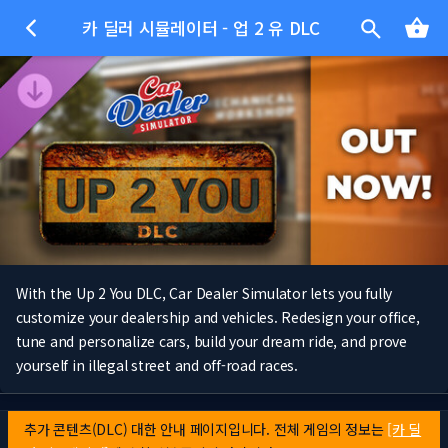
카 딜러 시뮬레이터 - 업 2 유 DLC
With the Up 2 You DLC, Car Dealer Simulator lets you fully
customize your dealership and vehicles. Redesign your office,
tune and personalize cars, build your dream ride, and prove
yourself in illegal street and off-road races.
추가 콘텐츠(DLC) 대한 안내 페이지입니다. 전체 게임의 정보는
[카 딜