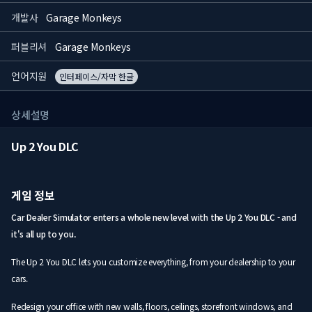
개발사
Garage Monkeys
퍼블리셔
Garage Monkeys
언어지원
인터페이스/자막 한글
상세설명
Up 2 You DLC
게임 정보
Car Dealer Simulator enters a whole new level with the Up 2 You DLC - and
it's all up to you.
The Up 2 You DLC lets you customize everything, from your dealership to your
cars.
Redesign your office with new walls, floors, ceilings, storefront windows, and