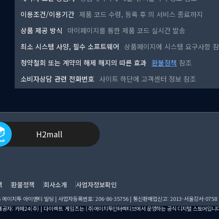
이용조건/이용기간
제품 코드 수령, 등록 후
의 서비스 종료까지
상품 제공 방식
마이페이지를 통한 제품 코드 실시간 발송
최소 시스템 사양, 필수 소프트웨어
상품페이지에 시스템 요구사항 
청약철회 또는 계약의 해제 해지의 따른 효과
환불정책
참조
소비자상담 관련 전화번호
사이트 하단에 고객센터 정보 참조
H2mall
책
환불정책
회사소개
사업자정보확인
이치투 아이앤티 빌딩 | 사업자등록번호: 206-86-35756 | 통신판매업신고: 2013-서울강서-0758
공자: 카페24(주) | 다이렉트 게임즈는
(주)에이치투인터렉티브에서 운영하는 공식 디지털 스토어입니다