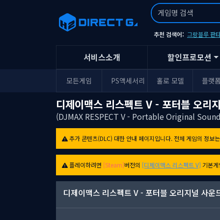
추천 검색어:
그랑블루 판타
서비스소개
할인프로모션
모든게임
PS액세서리
홀로 모델
플랫
디제이맥스 리스펙트 V - 포터블 오리
(DJMAX RESPECT V - Portable Original Sou
추가 콘텐츠(DLC) 대한 안내 페이지입니다. 전체 게임의 정보
플레이하려면
[Steam]
버전의
[디제이맥스 리스펙트 V]
기본게
디제이맥스 리스펙트 V - 포터블 오리지널 사운