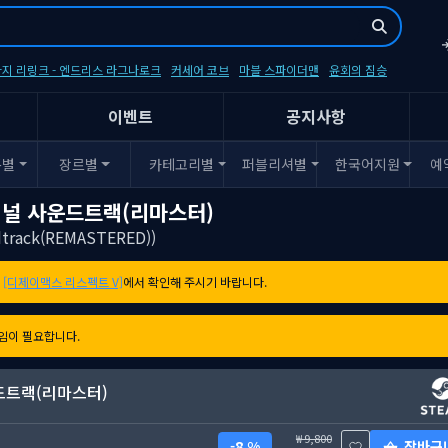
지 리링크 - 엔드리스 라그나로크
커세어 코브
마블 스파이더맨
윤회의 짐승
이벤트
공지사항
폼별
장르별
카테고리별
퍼블리셔별
한국어지원
예
지널 사운드트랙(리마스터)
ndtrack(REMASTERED))
는
[디제이맥스 리스펙트 V]
에서 확인해 주시기 바랍니다.
임이 필요합니다.
드트랙(리마스터)
9,800
장바구
8 %