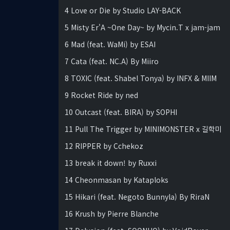
4 Love or Die by Studio LAY-BACK
5 Misty Er'A ~One Day~ by Mycin.T x jam-jam
6 Mad (feat. WaMi) by ESAI
7 Cata (feat. NC.A) By Miiro
8 TOXIC (feat. Shabel Tonya) by INFX & MIIM
9 Rocket Ride by ned
10 Outcast (feat. BIRA) by SOPHI
11 Pull The Trigger by MINIMONSTER x 길학미
12 RIPPER by Cchekoz
13 break it down! by Ruxxi
14 Cheonmasan by Kataploks
15 Hikari (feat. Negoto Bunnyla) By RiraN
16 Krush by Pierre Blanche