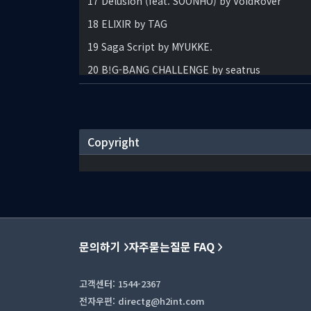
17 Delusion (feat. SOONHO) by VoidRover
18 ELIXIR by TAG
19 Saga Script by MYUKKE.
20 B!G-BANG CHALLENGE by seatrus
Copyright
문의하기
자주묻는질문 FAQ
고객센터: 1544-2367
전자우편: directg@h2int.com