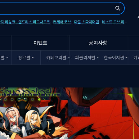
지 리링크 - 엔드리스 라그나로크
커세어 코브
마블 스파이더맨
비스트 오브 리
이벤트
공지사항
폼별
장르별
카테고리별
퍼블리셔별
한국어지원
예
팩