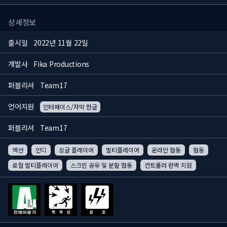
상세정보
출시일
2022년 11월 22일
개발사
Fika Productions
퍼블리셔
Team17
언어지원
인터페이스/자막 한글
퍼블리셔
Team17
액션
인디
싱글 플레이어
멀티플레이어
온라인 협동
협동
로컬 멀티플레이어
스크린 공유 및 분할 협동
컨트롤러 완벽 지원