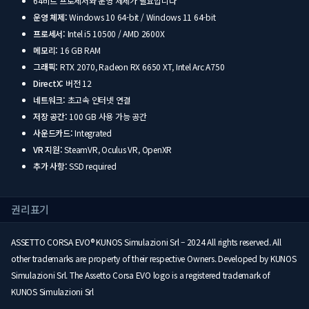
64비트 프로세서와 운영 체제가 필요합니다
운영 체제:
Windows 10 64-bit / Windows 11 64-bit
프로세서:
Intel i5 10500 / AMD 2600X
메모리:
16 GB RAM
그래픽:
RTX 2070, Radeon RX 6650 XT, Intel Arc A750
DirectX:
버전 12
네트워크:
초고속 인터넷 연결
저장 공간:
100 GB 사용 가능 공간
사운드카드:
Integrated
VR 지원:
SteamVR, Oculus VR, OpenXR
추가 사항:
SSD required
권리표기
ASSETTO CORSA EVO® KUNOS Simulazioni Srl – 2024 All rights reserved. All
other trademarks are property of their respective Owners. Developed by KUNOS
Simulazioni Srl. The Assetto Corsa EVO logo is a registered trademark of
KUNOS Simulazioni Srl