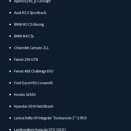
Alpine A290_β Concept
Audi RS 3 Sportback
BMW M2 CS Racing
BMW M4 CSL
Chevrolet Camaro ZL1
Ferrari 296 GTB
Ferrari 488 Challenge EVO
Ford Escort RS Cosworth
Honda S2000
Hyundai i30 N Hatchback
Lancia Delta HF Integrale "Evoluzione 2" (1993)
Lamborghini Huracàn STO (2021)