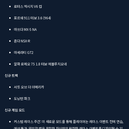
로터스 엑시지 V6 컵
포르쉐 911 터보 3.6 (964)
마쓰다 MX-5 NA
혼다 NSX-R
마세라티 GT2
알파 로메오 75 1.8 터보 에볼루치오네
신규 트랙
서킷 오브 더 아메리카
도닝턴 파크
신규 게임 모드
커스텀 레이스 주간: 이 새로운 모드를 통해 플레이어는 레이스 이벤트 전에 연습,
예선 통과, 워밍업 랩을 포함한 자신만의 완전한 레이스 이벤트를 디자인할 수 있