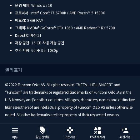
운영 체제:
Windows 10
프로세서:
Intel® Core™ i7-6700K / AMD Ryzen™ 5 1500X
메모리:
8 GB RAM
그래픽:
NVIDIA® GeForce® GTX 1060 / AMD Radeon™ RX 5700
DirectX:
버전 11
저장 공간:
15 GB 사용 가능 공간
추가 사항:
60 FPS in 1080p
권리표기
©2022 Funcom Oslo AS. All rights reserved. “METAL: HELLSINGER” and
“Funcom” are trademarks or registered trademarks of Funcom Oslo, AS in the
U.S, Norway and/or other countries. All logos, characters, names and distinctive
likenesses thereof are intellectual property of Funcom Oslo AS unless otherwise
noted. All other trademarks are the property of their respected owners.
할인진행중
모든게임
PS액세서리
회원가입
메뉴