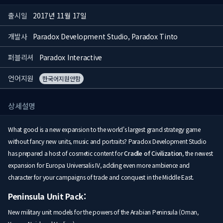
출시일
2017년 11월 17일
개발사
Paradox Development Studio, Paradox Tinto
퍼블리셔
Paradox Interactive
언어지원
한국어지원안함
상세설명
What good is a new expansion to the world's largest grand strategy game
without fancy new units, music and portraits? Paradox Development Studio
has prepared a host of cosmetic content for
Cradle of Civilization
, the newest
expansion for Europa Universalis IV, adding even more ambience and
character for your campaigns of trade and conquest in the Middle East.
Peninsula Unit Pack:
New military unit models for the powers of the Arabian Peninsula (Oman,