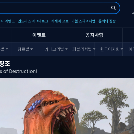
지 리링크 - 엔드리스 라그나로크
커세어 코브
마블 스파이더맨
윤회의 짐승
이벤트
공지사항
폼별
장르별
카테고리별
퍼블리셔별
한국어지원
예
 징조
 of Destruction)