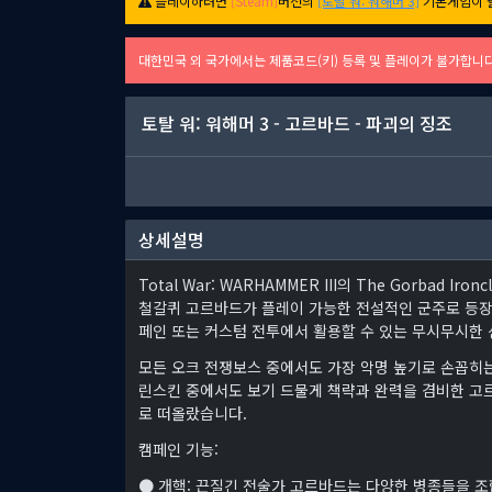
플레이하려면
[Steam]
버전의
[토탈 워: 워해머 3]
기본게임이 
대한민국 외 국가에서는 제품코드(키) 등록 및 플레이가 불가합니
토탈 워: 워해머 3 - 고르바드 - 파괴의 징조
상세설명
Total War: WARHAMMER III의 The Gorbad
철갈퀴 고르바드가 플레이 가능한 전설적인 군주로 등장
페인 또는 커스텀 전투에서 활용할 수 있는 무시무시한 
모든 오크 전쟁보스 중에서도 가장 악명 높기로 손꼽히는
린스킨 중에서도 보기 드물게 책략과 완력을 겸비한 고르
로 떠올랐습니다.
캠페인 기능:
● 개핵: 끈질긴 전술가 고르바드는 다양한 병종들을 조