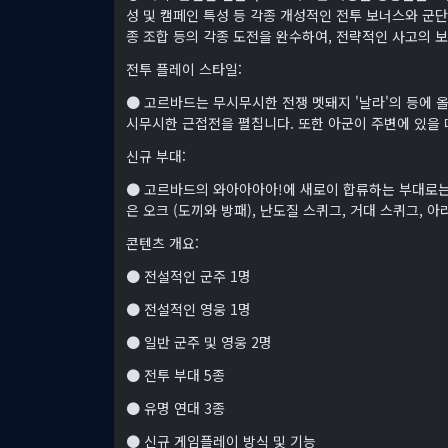
성 및 캠페인 특성 등 각종 개성적인 전투 보너스와 군단
종 조합 등의 각종 도전을 완수하여, 전략적인 사고의 
전투 플레이 스타일:
● 고르바드는 무시무시한 전쟁 멧돼지 '날라'의 등에 
시무시한 근접전을 펼칩니다. 또한 아군이 주변에 있을 
신규 부대:
● 고르바드의 와아아아아!에 새로이 합류하는 부대로는 
은 오크 (도끼와 방패), 난도질 스퀴그, 거대 스퀴그,
콘텐츠 개요:
● 전설적인 군주 1명
● 전설적인 영웅 1명
● 일반 군주 및 영웅 2명
● 전투 부대 5종
● 유명 연대 3종
● 신규 게임플레이 방식 및 기능