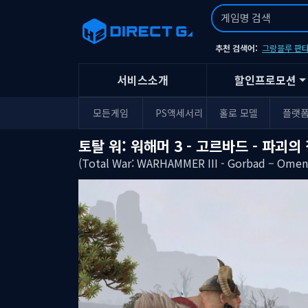
추천 검색어:
그랑블루 판타
서비스소개
할인프로모션
모든게임
PS액세서리
홀로 모델
플랫
토탈 워: 워해머 3 - 고르바드 - 파괴의
(Total War: WARHAMMER III - Gorbad – Omens