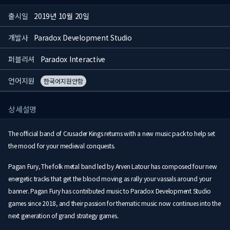
출시일
2019년 10월 20일
개발사
Paradox Development Studio
퍼블리셔
Paradox Interactive
언어지원
한국어지원안함
상세설명
The official band of Crusader Kings returns with a new music pack to help set
the mood for your medieval conquests.
Pagan Fury, The folk metal band led by Arven Latour has composed four new
energetic tracks that get the blood moving as rally your vassals around your
banner. Pagan Fury has contributed music to Paradox Development Studio
games since 2018, and their passion for thematic music now continues into the
next generation of grand strategy games.