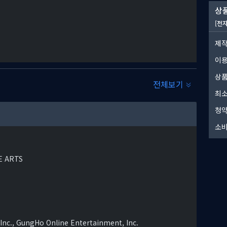
상품
[전
제작
이
상품
전체보기
최소
청약
소비
E ARTS
터는 서로 다른 능력과 스킬을 지녔으며 모험을 통해 점점 성장합니
 스테이터스를 강화하거나, 강력한 마법을 습득하는 등 다양한 시너지 효
nc., GungHo Online Entertainment, Inc.