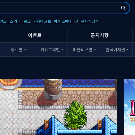
- 엔드리스 라그나로크
커세어 코브
마블 스파이더맨
윤회의 짐승
이벤트
공지사항
장르별
카테고리별
퍼블리셔별
한국어지원