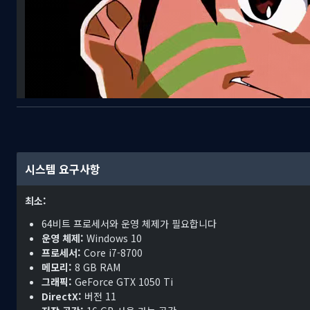
시스템 요구사항
최소:
64비트 프로세서와 운영 체제가 필요합니다
그래픽과 음질, 조작성이 개선되어 90년대의 향수를 그대로 간직한 채 
운영 체제:
Windows 10
영어, 프랑스어, 독일어 자막이 추가되어 한층 더 진화한 리마스터 버전
프로세서:
Core i7-8700
메모리:
8 GB RAM
턴제 배틀을 마스터하자!
그래픽:
GeForce GTX 1050 Ti
DirectX:
버전 11