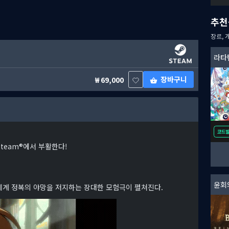
추천
장르, 
라타
장바구니
69,000
코드
」가 Steam®에서 부활한다!
윤회
세계 정복의 야망을 저지하는 장대한 모험극이 펼쳐진다.