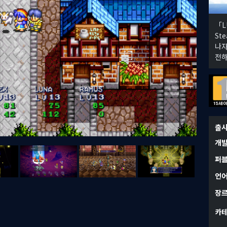
「LU
St
나자
전하
출
개
퍼
언
장
카