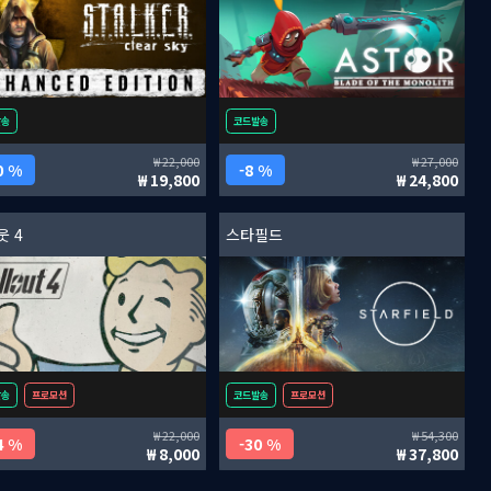
발송
코드발송
22,000
27,000
0 %
8 %
19,800
24,800
웃 4
스타필드
발송
프로모션
코드발송
프로모션
22,000
54,300
4 %
30 %
8,000
37,800