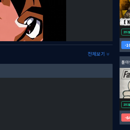
코드
1
전체보기
폴아
새로운 감동을 선사합니다. 한국어, 번체중문, 간체중문, 일본어,
을 꼭 플레이해 보시기 바랍니다!
코드
6