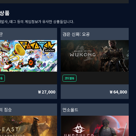
상품
개발사, 태그 등의 게임정보가 유사한 상품들입니다.
탄
검은 신화: 오공
발송
코드발송
27,000
64,800
의 짐승
언소울드