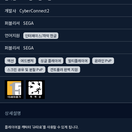
개발사
CyberConnect2
퍼블리셔
SEGA
언어지원
인터페이스/자막 한글
퍼블리셔
SEGA
액션
어드벤처
싱글 플레이어
멀티플레이어
온라인 PvP
스크린 공유 및 분할 PvP
컨트롤러 완벽 지원
상세설명
플레이어블 캐릭터 '규타로'를 사용할 수 있게 됩니다.