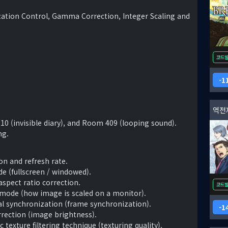
ation Control, Gamma Correction, Integer Scaling and
코드
1
역전
0 (invisible diary), and Room 409 (looping sound).
ng.
on and refresh rate.
e (fullscreen / windowed).
aspect ratio correction.
코드
 mode (how image is scaled on a monitor).
cal synchronization (frame synchronization).
1
rection (image brightness).
 texture filtering technique (texturing quality).