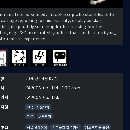
mand Leon S. Kennedy, a rookie cop who stumbles onto
 carnage reporting for his first duty, or play as Claire
field, desperately searching for her missing brother.
ting edge 3-D accelerated graphics that create a terrifying,
to-realistic experience.
2026년 04월 02일
시일
발사
CAPCOM Co., Ltd., GOG.com
블리셔
CAPCOM Co., Ltd.
어지원
한국어지원안함
르
액션
어드벤처
테고리
싱글 플레이어
컨트롤러 일부 지원
키보드 전용 옵션