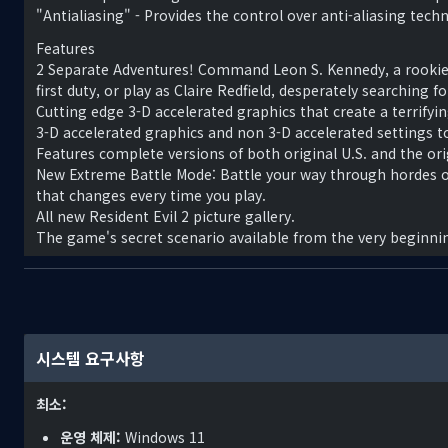
"Antialiasing" - Provides the control over anti-aliasing te
Features
2 Separate Adventures! Command Leon S. Kennedy, a rookie
first duty, or play as Claire Redfield, desperately searching 
Cutting edge 3-D accelerated graphics that create a terrifyin
3-D accelerated graphics and non 3-D accelerated settings
Features complete versions of both original U.S. and the ori
New Extreme Battle Mode: Battle your way through hordes of
that changes every time you play.
All new Resident Evil 2 picture gallery.
The game's secret scenario available from the very beginning 
This re-released version of the game was co-developed by 
시스템 요구사항
최소:
운영 체제:
Windows 11