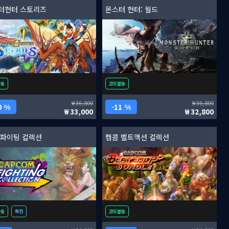
터헌터 스토리즈
몬스터 헌터: 월드
발송
코드발송
36,800
36,800
0 %
11 %
33,000
32,800
 파이팅 컬렉션
캡콤 벨트액션 컬렉션
발송
특전
코드발송