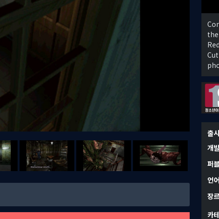
Com
the
Red
Cut
pho
출
개
퍼
언
장
카