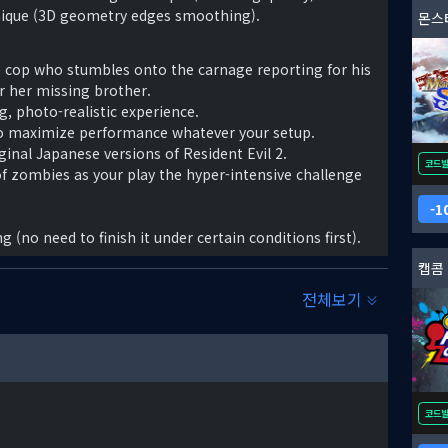
chnique (3D geometry edges smoothing).
몬스
 cop who stumbles onto the carnage reporting for his
for her missing brother.
g, photo-realistic experience.
 to maximize performance whatever your setup.
ginal Japanese versions of Resident Evil 2.
코드
 zombies as your play the hyper-intensive challenge
1
(no need to finish it under certain conditions first).
캡콤
GOG.
전체보기
코드