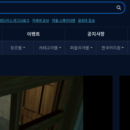
- 엔드리스 라그나로크
커세어 코브
마블 스파이더맨
윤회의 짐승
이벤트
공지사항
장르별
카테고리별
퍼블리셔별
한국어지원