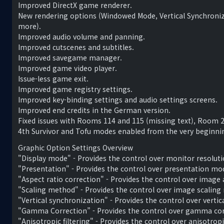
Improved DirectX game renderer.
New rendering options (Windowed Mode, Vertical Synchroniz
more).
Improved audio volume and panning.
Improved cutscenes and subtitles.
Improved savegame manager.
Improved game video player.
Issue-less game exit.
Improved game registry settings.
Improved key-binding settings and audio settings screens.
Improved end credits in the German version.
Fixed issues with Rooms 114 and 115 (missing text), Room 21
4th Survivor and Tofu modes enabled from the very beginni
Graphic Option Settings Overview
"Display mode" - Provides the control over monitor resoluti
"Presentation" - Provides the control over presentation mod
"Aspect ratio correction" - Provides the control over image 
"Scaling method" - Provides the control over image scaling
"Vertical synchronization" - Provides the control over verti
"Gamma Correction” - Provides the control over gamma cor
"Anisotropic filtering" - Provides the control over anisotropic