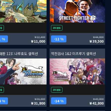
발송
코드발송
12,400
44,800
1 %
12 %
11,000
39,500
재판 123: 나루호도 셀렉션
역전검사 1&2 미츠루기 셀렉션
발송
코드발송
36,800
49,800
4 %
14 %
31,800
42,800