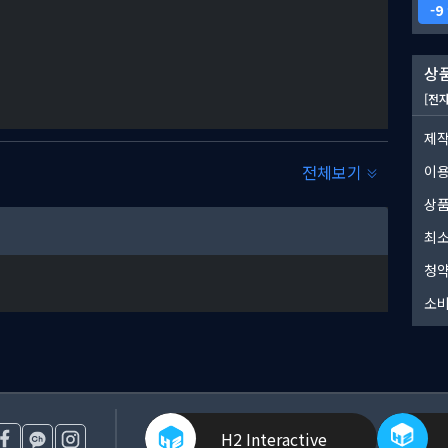
9
상품
[전
제작
전체보기
이
상품
최소
청약
소비
H2 Interactive