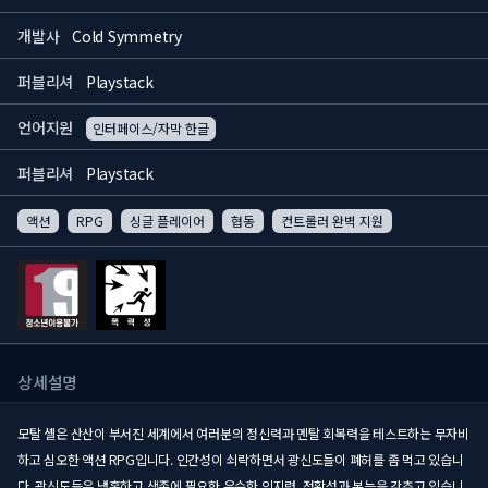
개발사
Cold Symmetry
퍼블리셔
Playstack
언어지원
인터페이스/자막 한글
퍼블리셔
Playstack
액션
RPG
싱글 플레이어
협동
컨트롤러 완벽 지원
상세설명
모탈 셸은 산산이 부서진 세계에서 여러분의 정신력과 멘탈 회복력을 테스트하는 무자비
하고 심오한 액션 RPG입니다. 인간성이 쇠락하면서 광신도들이 폐허를 좀 먹고 있습니
다. 광신도들은 냉혹하고 생존에 필요한 우수한 인지력, 정확성과 본능을 갖추고 있습니