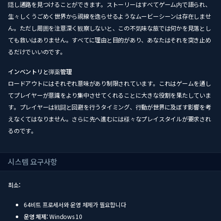
隠し通路を見つけることができます。ストーリーはすべてゲーム内で語られ、
生々しくうごめく世界から視線を逸らせるようなムービーシーンは存在しませ
ん。ただし周囲を注意深く観察しないと、この不気味な旅では何かを見落とし
ても救いはありません。すべてに理由と目的があり、あなたはそれを突き止め
るだけでいいのです。
インベントリと弾薬管理
ロードアウトにはそれぞれ意味があり制限されています。これはゲームを通し
てプレイヤーが意識をより集中させてくれることに大きな役割を果たしていま
す。プレイヤーは戦闘と回避を行うタイミング、行動が世界に及ぼす影響を考
えなくてはなりません。さらに先へ進むには様々なプレイスタイルが要求され
るのです。
시스템 요구사항
최소:
64비트 프로세서와 운영 체제가 필요합니다
운영 체제:
Windows 10