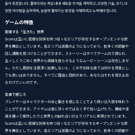
들이 등장합니다. 플레이어는 게임 내내 새로운 지역을 개척하고, 다양한 기술, 무기, 다
양한 아이템을 습득하며, 눈앞에 펼쳐지는 광경을 이해하려고 노력해야 합니다.
ゲームの特徴
密接する「生きた」世界
Scornは互いに密接な関係を持つ様々なエリアが存在するオープンエンドな世
界を舞台としています。各エリアは迷路のようになっており、数多くの部屋や
隠し通路を見つけることができます。ストーリーはすべてゲーム内で語られ、
生々しくうごめく世界から視線を逸らせるようなムービーシーンは存在しませ
ん。ただし周囲を注意深く観察しないと、この不気味な旅では何かを見落とし
ても救いはありません。すべてに理由と目的があり、あなたはそれを突き止め
るだけでいいのです。
全身で感じろ
プレイヤーはキャラクターの体と動きを感じることでより良い没入感を味わう
ことができます。アイテムは宙に浮くのではなく手で拾い上げたり、機械や道
具を握って操作したりと世界との触れ合いがよりリアルに表現されています。
Scornは互いに密接な関係を持つ様々なエリアが存在するオープンエンドな世
界を舞台としています。各エリアは迷路のようになっており、数多くの部屋や