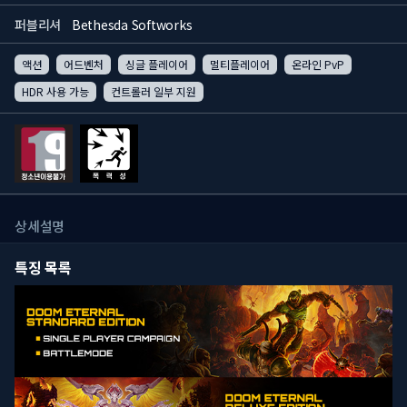
퍼블리셔
Bethesda Softworks
액션
어드벤처
싱글 플레이어
멀티플레이어
온라인 PvP
HDR 사용 가능
컨트롤러 일부 지원
상세설명
특징 목록