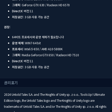
그래픽:
GeForce GTX 630 / Radeon HD 6570
DirectX:
버전 11
저장공간:
3 GB 사용 가능 공간
권장:
64비트 프로세서와 운영 체제가 필요합니다
운영 체제:
WIN7-64 bit
프로세서:
Intel i5-650 / AMD A10-5800K
그래픽:
Nvidia GeForce GTX 650 / Radeon HD 7510
DirectX:
버전 11
저장공간:
3 GB 사용 가능 공간
권리표기
2024 Untold Tales S.A. and The Knights of Unity sp. z o.o.. Tools Up! Ultimate
Edition logo, the Untold Tales logo and The Knights of Unity logo are
trademarks of Untold Tales S.A. and/or The Knights of Unity sp. z o.o. All rights