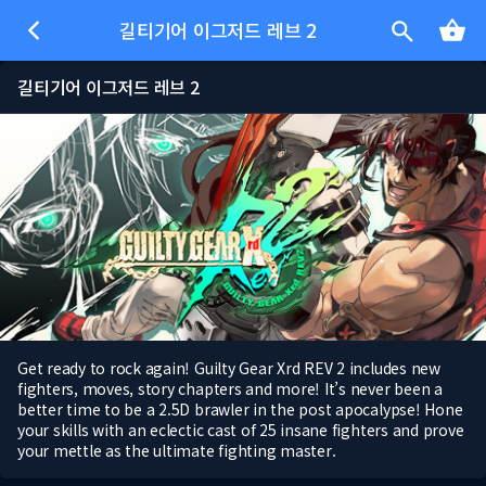
길티기어 이그저드 레브 2
길티기어 이그저드 레브 2
Get ready to rock again! Guilty Gear Xrd REV 2 includes new
fighters, moves, story chapters and more! It’s never been a
better time to be a 2.5D brawler in the post apocalypse! Hone
your skills with an eclectic cast of 25 insane fighters and prove
your mettle as the ultimate fighting master.