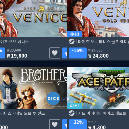
에디션
이즈 오브 베니스
라이즈 오브 베니스 골드 에디
%
16%
23,600
29,500
19,800
24,800
GAME
라더스 - 테일 오브 투 선즈
시드 마이어의 에이스 패트롤
22%
5,500
000
4,300