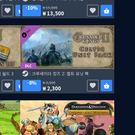
10%
15,000
13,500
DLC
 쉴드 3
크루세이더 킹즈 2: 켈트 유닛 팩
8%
2,500
2,300