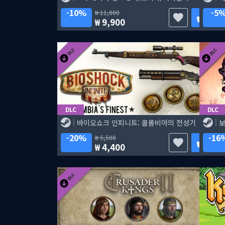
10%
5
11,000
9,900
DLC
DLC
바이오쇼크 인피니트: 콜롬비아의 전성기
20%
16
5,500
4,400