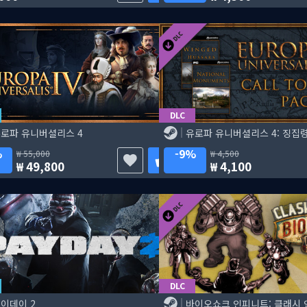
DLC
로파 유니버셜리스 4
유로파 유니버셜리스 4: 징집령
%
9%
55,000
4,500
49,800
4,100
DLC
이데이 2
바이오쇼크 인피니트: 클래시 