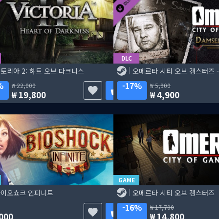
DLC
토리아 2: 하트 오브 다크니스
%
17%
22,000
5,900
19,800
4,900
GAME
바이오쇼크 인피니트
오메르타 시티 오브 갱스터즈
16%
17,700
000
14,800