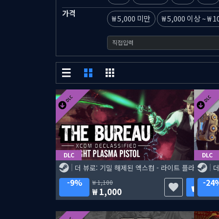
가격
5,000 미만
5,000 이상
~
1
DLC
DLC
더 뷰로: 기밀 해제된 엑스컴 - 라이트 플라즈마 피스톨
9%
24
1,100
1,000