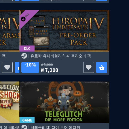
DLC
 팩
유로파 유니버셜리스 4: 프리오더 팩
10%
8,000
7,200
GAME
인 더 클라우즈
텔레글리치: 다이 모어 에디션