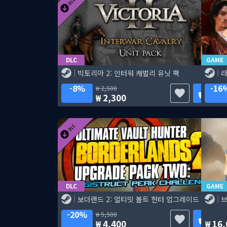
DLC
GAME
빅토리아 2: 인터워 캐벌리 유닛 팩
라
8%
16
2,500
2,300
DLC
GAME
보더랜드 2: 얼티밋 볼트 헌터 업그레이드 팩 2
브
20%
5,500
4,400
16,