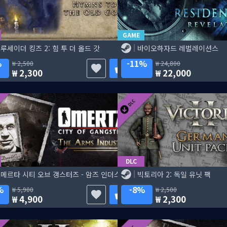
GAME
루세이더 킹즈 2: 힘 투 더 올드 갓
바이오하자드 레벌레이션스
%
11%
2,500
24,800
2,300
22,000
DLC
오메르타 시티 오브 갱스터즈 - 암즈 인더스트리
빅토리아 2: 독일 유닛 팩
%
8%
5,900
2,500
4,900
2,300