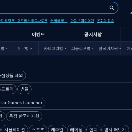
지 리링크 - 엔드리스 라그나로크
커세어 코브
마블 스파이더맨
윤회의 짐승
이벤트
공지사항
폼별
장르별
카테고리별
퍼블리셔별
한국어지원
예
품절상품 제외
운드트랙
번들
tar Games Launcher
원
독점 한국어지원
시뮬레이션
스포츠
캐주얼
레이싱
인디
앞서 해보기