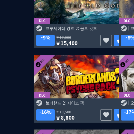
DLC
DLC
크루세이더 킹즈 2: 올드 갓즈
크
9%
8
17,000
15,400
DLC
DLC
보더랜드 2: 사이코 팩
16%
17
10,500
8,800