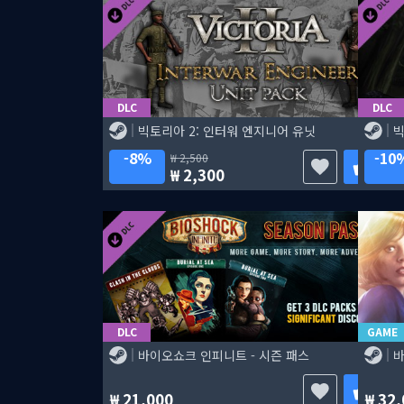
DLC
DLC
빅토리아 2: 인터워 엔지니어 유닛
빅
8%
10
2,500
2,300
DLC
GAME
바이오쇼크 인피니트 - 시즌 패스
21,000
32,