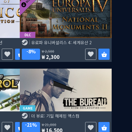
DLC
션
유로파 유니버셜리스 4: 세계유산 2
8%
2,500
2,300
GAME
더 뷰로: 기밀 해제된 엑스컴
21%
21,000
16,500