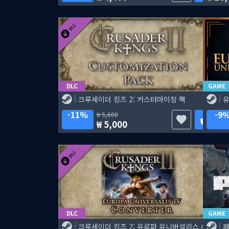
DLC
GAME
크루세이더 킹즈 2: 커스터마이징 팩
유
11%
9
5,600
5,000
DLC
GAME
크루세이더 킹즈 2: 유로파 유니버셜리스 4 컨버터
페