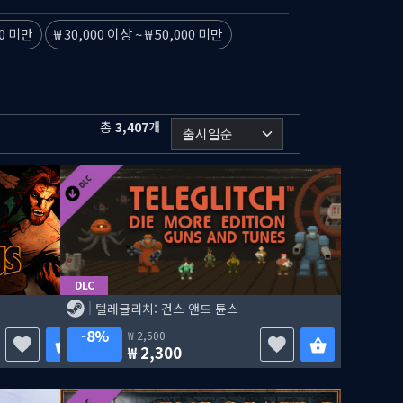
00 미만
30,000 이상
~
50,000 미만
총
3,407
개
DLC
텔레글리치: 건스 앤드 튠스
8%
2,500
2,300