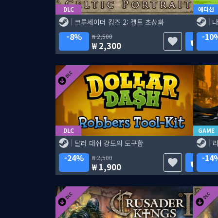
DLC
에디션
크루세이더 킹즈 2: 켈트 초상화
나
8%
10
2,500
2,300
DLC
GAME
달러 대쉬 강도의 도구함
리
24%
14
2,500
1,900