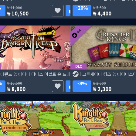
%
20%
11,000
5,500
10,500
4,400
DLC
보더랜드 2: 타이니 티나스 어썰트 온 드래곤 킵
크루세이더 킹즈 2: 다이너스티
%
8%
10,500
2,500
8,800
2,300