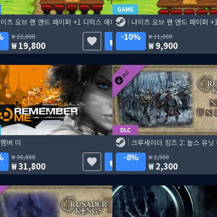
GAME
이츠 오브 펜 앤드 페이퍼 +1 디럭스 에디션
나이츠 오브 펜 앤드 페이퍼 +
%
10%
22,000
11,000
19,800
9,900
DLC
멤버 미
크루세이더 킹즈 2: 놀스 유닛
%
8%
36,800
2,500
31,800
2,300