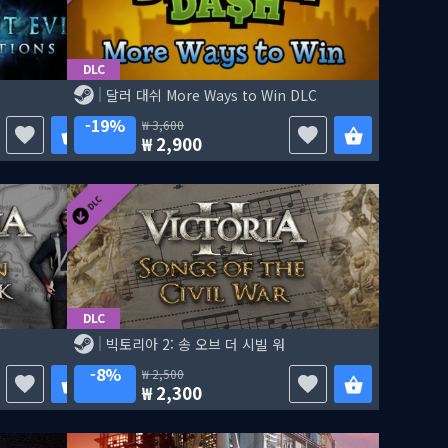
DLC
달러 대쉬 More Ways to Win DLC
19%
3,600
2,900
DLC
빅토리아 2: 송 오브 더 시빌 워
8%
2,500
2,300