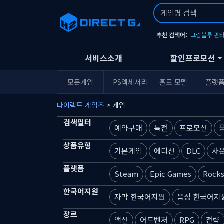
추천 검색어:
그랑블루 판타
서비스소개
할인프로모션
모든게임
PS액세서리
홀로 모델
플랫
다이렉트 게임즈
> 게임
검색필터
예약구매
특전
프로모션
상품유형
기본게임
에디션
DLC
사
플랫폼
Steam
Epic Games
Rocks
한국어지원
자막 한국어지원
음성 한국어지
장르
액션
어드벤처
RPG
전략