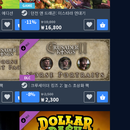
GAME
1 에디션
던전 앤 드래곤: 미스타라 연대기
11%
18,800
16,800
DLC
 팩
크루세이더 킹즈 2: 놀스 초상화 팩
8%
2,500
2,300