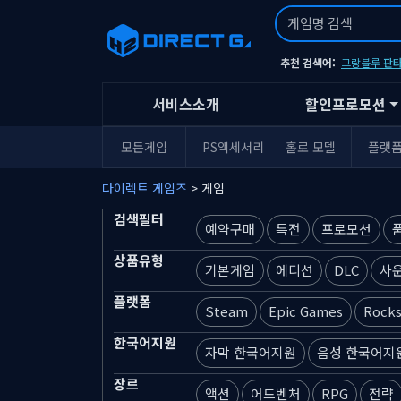
추천 검색어:
그랑블루 판타
서비스소개
할인프로모션
모든게임
PS액세서리
홀로 모델
플랫
다이렉트 게임즈
> 게임
검색필터
예약구매
특전
프로모션
상품유형
기본게임
에디션
DLC
사
플랫폼
Steam
Epic Games
Rocks
한국어지원
자막 한국어지원
음성 한국어지
장르
액션
어드벤처
RPG
전략